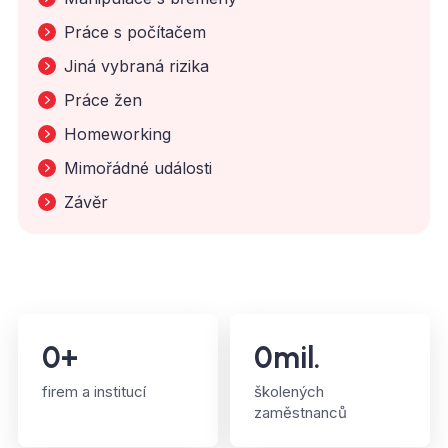
Práce s počítačem
Jiná vybraná rizika
Práce žen
Homeworking
Mimořádné události
Závěr
0
+
0
mil.
firem a institucí
školených
zaměstnanců