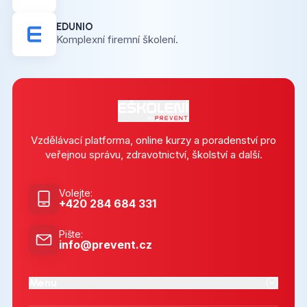
EDUNIO
Komplexní firemní školení.
Vzdělávací platforma, online kurzy a poradenství pro
veřejnou správu, zdravotnictví, školství a další.
Volejte
:
+420 284 684 331
Pište
:
info@prevent.cz
Menu